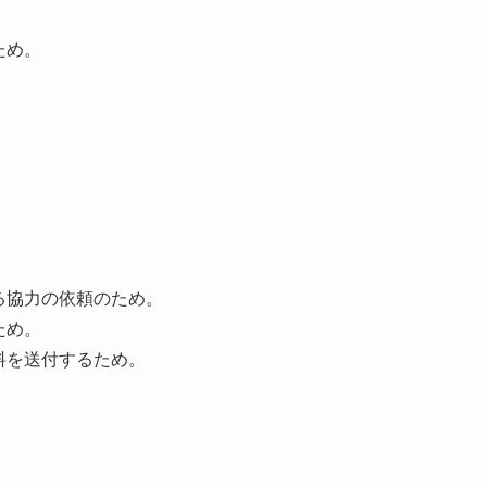
ため。
る協力の依頼のため。
ため。
料を送付するため。